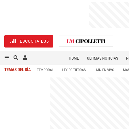
ESCUCHÁ
LU5
HOME
ÚLTIMAS NOTICIAS
N
NECROLÓGICAS
DEPORTES
TEMAS DEL DÍA
TEMPORAL
LEY DE TIERRAS
LMN EN VIVO
MÁS