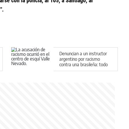
se con la policía, al 105, a Santiago, al
".
Denuncian a un instructor
argentino por racismo
contra una brasileña: todo
quedó grabado