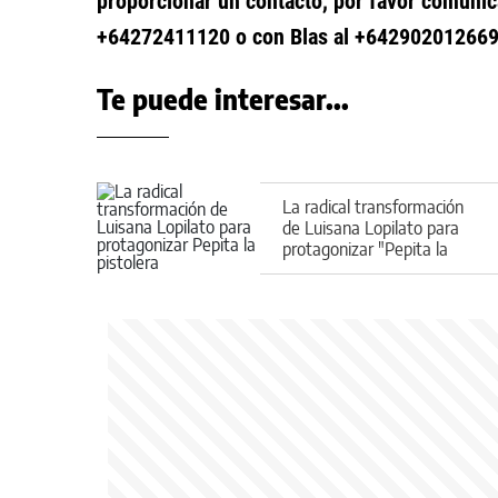
proporcionar un contacto, por favor comunicar
+64272411120 o con Blas al +642902012669
Te puede interesar...
La radical transformación
de Luisana Lopilato para
protagonizar "Pepita la
pistolera"