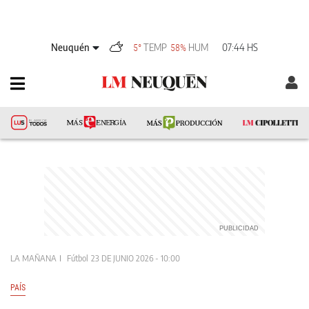
Neuquén
TEMP
HUM
07:44 HS
5°
58%
LA MAÑANA
Fútbol
23 DE JUNIO 2026 - 10:00
PAÍS