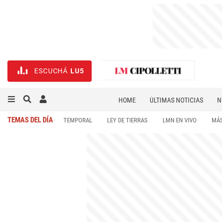
ESCUCHÁ
LU5
HOME
ÚLTIMAS NOTICIAS
N
NECROLÓGICAS
DEPORTES
TEMAS DEL DÍA
TEMPORAL
LEY DE TIERRAS
LMN EN VIVO
MÁS