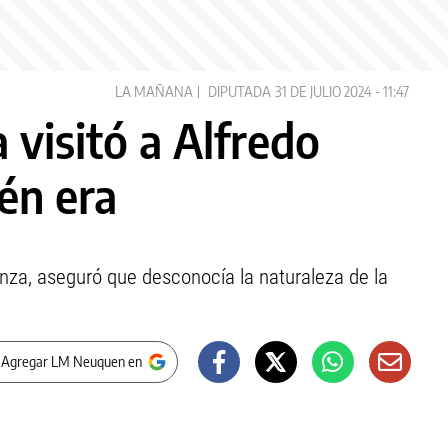
LA MAÑANA
DIPUTADA
31 DE JULIO 2024 - 11:47
 visitó a Alfredo
ién era
anza, aseguró que desconocía la naturaleza de la
 Agregar LM Neuquen en