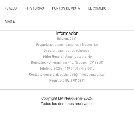
+SALUD
+HISTORIAS
PUNTOS DE VISTA
EL COMEDOR
MAS E
Información
Edición:
6951
Propietario:
Comunicaciones y Medios S.A
Director:
Juan Carlos Schroeder
Editor General:
Ángel Casagrande
Domicilio:
Fotheringham 445, Neuquén (CP 8300)
Teléfono:
(0299) 449 0400 / 449 0410
Contacto comercial:
publicidad@lmneuquen.com.ar
Registro DNA: 97810291
Copyright
LM Neuquen
© 2026,
Todos los derechos reservados