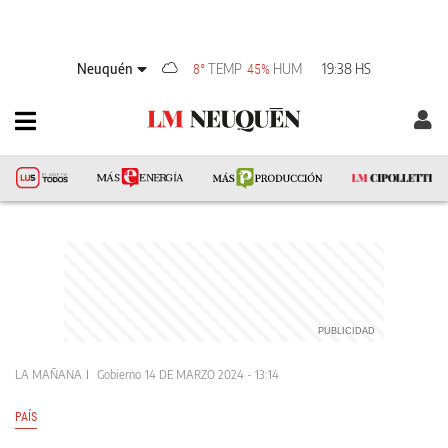
Neuquén
TEMP
HUM
19:38 HS
8°
45%
LA MAÑANA
Gobierno
14 DE MARZO 2024 - 13:14
PAÍS