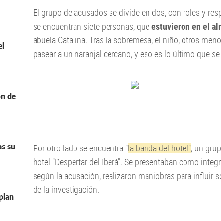
El grupo de acusados se divide en dos, con roles y res
se encuentran siete personas,
que
estuvieron en el a
abuela Catalina. Tras la sobremesa, el niño, otros men
el
pasear a un naranjal cercano, y eso es lo último que se
ón de
La causa continúa caratulada como "sustracción y oculta
as su
Por otro lado se encuentra "
la banda del hotel"
, un gru
hotel "Despertar del Iberá". Se presentaban como integ
según la acusación, realizaron maniobras para influir 
de la investigación.
plan