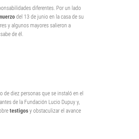
ponsabilidades diferentes. Por un lado
lmuerzo
del 13 de junio en la casa de su
ores y algunos mayores salieron a
 sabe de él.
miento de un menor de edad".
po de diez personas que se instaló en el
rantes de la Fundación Lucio Dupuy y,
sobre
testigos
y obstaculizar el avance