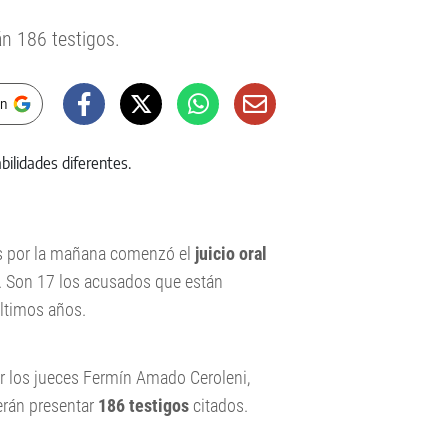
án 186 testigos.
en
es por la mañana comenzó el
juicio oral
. Son 17 los acusados que están
últimos años.
por los jueces Fermín Amado Ceroleni,
erán presentar
186 testigos
citados.