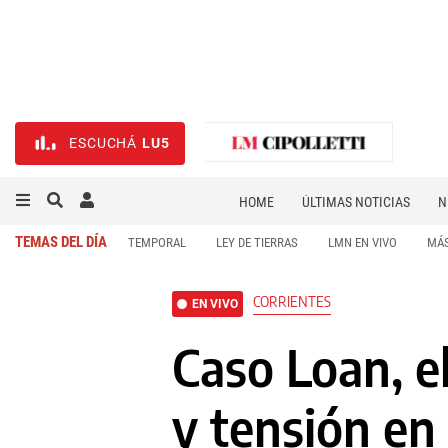
ESCUCHÁ
LU5
HOME
ÚLTIMAS NOTICIAS
N
NECROLÓGICAS
DEPORTES
TEMAS DEL DÍA
TEMPORAL
LEY DE TIERRAS
LMN EN VIVO
MÁS
CORRIENTES
EN VIVO
Caso Loan, e
y tensión en