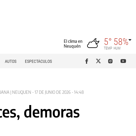
5°
58%
El clima en
Neuquén
TEMP
HUM
AUTOS
ESPECTÁCULOS
NA | NEUQUEN - 17 DE JUNIO DE 2026 - 14:48
uces, demoras