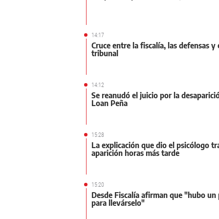
14:17
Cruce entre la fiscalía, las defensas y 
tribunal
14:12
Se reanudó el juicio por la desaparici
Loan Peña
15:28
La explicación que dio el psicólogo tr
aparición horas más tarde
15:20
Desde Fiscalía afirman que "hubo un 
para llevárselo"