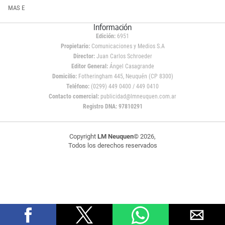
MAS E
Información
Edición:
6951
Propietario:
Comunicaciones y Medios S.A
Director:
Juan Carlos Schroeder
Editor General:
Ángel Casagrande
Domicilio:
Fotheringham 445, Neuquén (CP 8300)
Teléfono:
(0299) 449 0400 / 449 0410
Contacto comercial:
publicidad@lmneuquen.com.ar
Registro DNA: 97810291
Copyright
LM Neuquen
© 2026,
Todos los derechos reservados