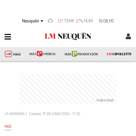
Neuquén
TEMP
HUM
16:08 HS
12°
27%
LA MAÑANA
Cuerpos
15 DE JUNIO 2026 - 17:30
PAÍS