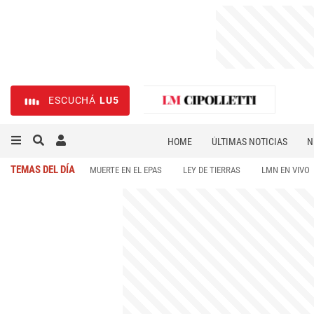
ESCUCHÁ
LU5
HOME
ÚLTIMAS NOTICIAS
N
NECROLÓGICAS
DEPORTES
TEMAS DEL DÍA
MUERTE EN EL EPAS
LEY DE TIERRAS
LMN EN VIVO