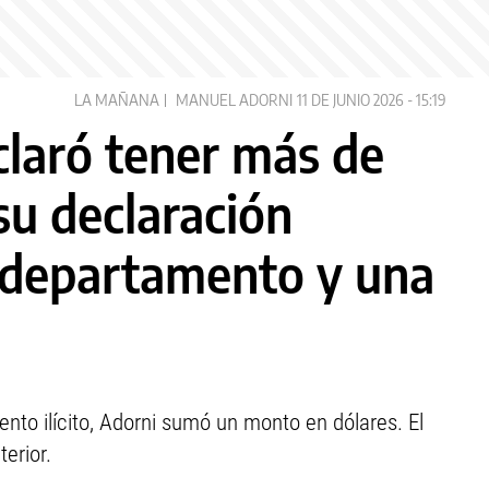
LA MAÑANA
MANUEL ADORNI
11 DE JUNIO 2026 - 15:19
laró tener más de
su declaración
n departamento y una
ento ilícito, Adorni sumó un monto en dólares. El
erior.