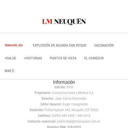
EXPLOSIÓN EN AGUADA SAN ROQUE
VACUNACIÓN
TEMAS DEL DÍA
+SALUD
+HISTORIAS
PUNTOS DE VISTA
EL COMEDOR
MAS E
Información
Edición:
6950
Propietario:
Comunicaciones y Medios S.A
Director:
Juan Carlos Schroeder
Editor General:
Ángel Casagrande
Domicilio:
Fotheringham 445, Neuquén (CP 8300)
Teléfono:
(0299) 449 0400 / 449 0410
Contacto comercial:
publicidad@lmneuquen.com.ar
Registro DNA: 97810291