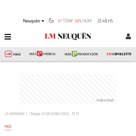
Neuquén
TEMP
HUM
23:48 HS
6°
59%
LA MAÑANA
Choque
01 DE JUNIO 2026 - 15:13
PAÍS