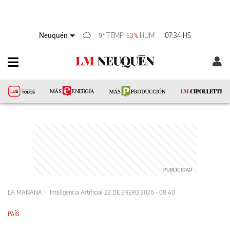
Neuquén
TEMP
HUM
07:34 HS
9°
53%
LA MAÑANA
Inteligencia Artificial
22 DE ENERO 2026 - 08:40
PAÍS