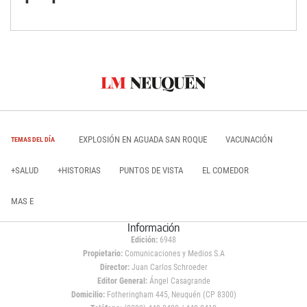
EXPLOSIÓN EN AGUADA SAN ROQUE
VACUNACIÓN
TEMAS DEL DÍA
+SALUD
+HISTORIAS
PUNTOS DE VISTA
EL COMEDOR
MAS E
Información
Edición:
6948
Propietario:
Comunicaciones y Medios S.A
Director:
Juan Carlos Schroeder
Editor General:
Ángel Casagrande
Domicilio:
Fotheringham 445, Neuquén (CP 8300)