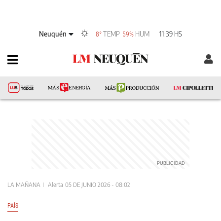
Neuquén
TEMP
HUM
11:39 HS
8°
59%
LA MAÑANA
Alerta
05 DE JUNIO 2026 - 08:02
PAÍS