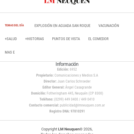
EXPLOSIÓN EN AGUADA SAN ROQUE
VACUNACIÓN
TEMAS DEL DÍA
+SALUD
+HISTORIAS
PUNTOS DE VISTA
EL COMEDOR
MAS E
Información
Edición:
6952
Propietario:
Comunicaciones y Medios S.A
Director:
Juan Carlos Schroeder
Editor General:
Ángel Casagrande
Domicilio:
Fotheringham 445, Neuquén (CP 8300)
Teléfono:
(0299) 449 0400 / 449 0410
Contacto comercial:
publicidad@lmneuquen.com.ar
Registro DNA: 97810291
Copyright
LM Neuquen
© 2026,