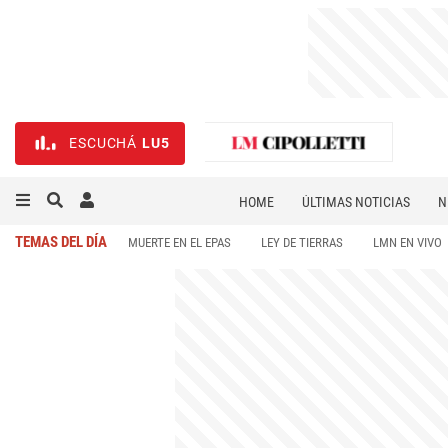
ESCUCHÁ
LU5
HOME
ÚLTIMAS NOTICIAS
N
NECROLÓGICAS
DEPORTES
TEMAS DEL DÍA
MUERTE EN EL EPAS
LEY DE TIERRAS
LMN EN VIVO