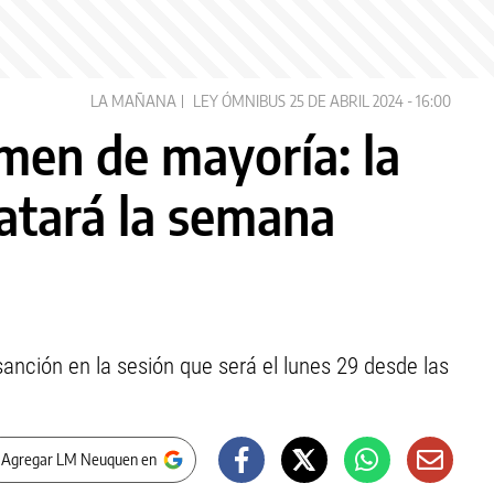
LA MAÑANA
LEY ÓMNIBUS
25 DE ABRIL 2024 - 16:00
amen de mayoría: la
atará la semana
sanción en la sesión que será el lunes 29 desde las
 Agregar LM Neuquen en