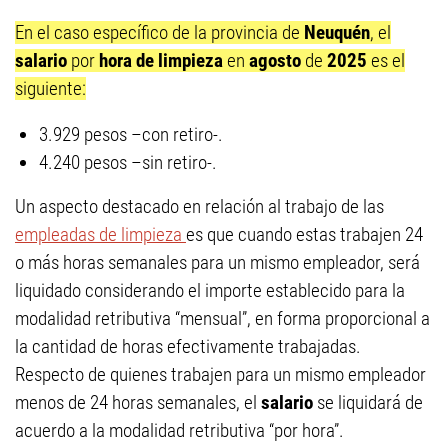
En el caso específico de la provincia de
Neuquén
, el
salario
por
hora de limpieza
en
agosto
de
2025
es el
siguiente:
3.929 pesos –con retiro-.
4.240 pesos –sin retiro-.
Un aspecto destacado en relación al trabajo de las
empleadas de limpieza
es que cuando estas trabajen 24
o más horas semanales para un mismo empleador, será
liquidado considerando el importe establecido para la
modalidad retributiva “mensual”, en forma proporcional a
la cantidad de horas efectivamente trabajadas.
Respecto de quienes trabajen para un mismo empleador
menos de 24 horas semanales, el
salario
se liquidará de
acuerdo a la modalidad retributiva “por hora”.