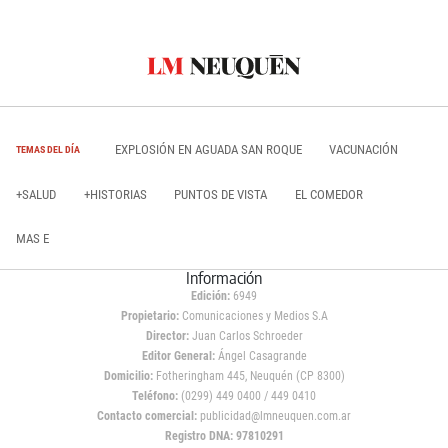
EXPLOSIÓN EN AGUADA SAN ROQUE
VACUNACIÓN
TEMAS DEL DÍA
+SALUD
+HISTORIAS
PUNTOS DE VISTA
EL COMEDOR
MAS E
Información
Edición:
6949
Propietario:
Comunicaciones y Medios S.A
Director:
Juan Carlos Schroeder
Editor General:
Ángel Casagrande
Domicilio:
Fotheringham 445, Neuquén (CP 8300)
Teléfono:
(0299) 449 0400 / 449 0410
Contacto comercial:
publicidad@lmneuquen.com.ar
Registro DNA: 97810291