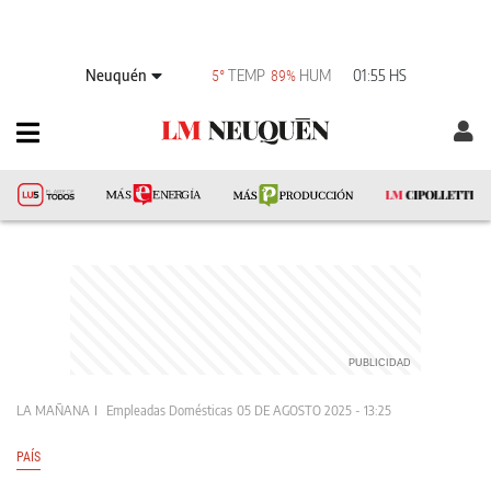
Neuquén
TEMP
HUM
01:55 HS
5°
89%
LA MAÑANA
Empleadas Domésticas
05 DE AGOSTO 2025 - 13:25
PAÍS