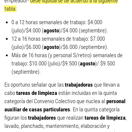
empleador-
debe liquidarse de acuerdo a la siguiente
tabla:
0 a 12 horas semanales de trabajo: $4.000
(julio)/$4.000 (
agosto
)/$4.000 (septiembre).
12 a 16 horas semanales de trabajo: $7.000
(julio)/$6.000 (
agosto
)/$6.000 /septiembre).
Más de 16 horas (y personal S/retiro) semanales de
trabajo: $10.000 (julio)/$9.500 (
agosto
)/ $9.500
(septiembre).
Es oportuno señalar que las
trabajadoras
que llevan a
cabo
tareas de limpieza
están incluidas en la quinta
categoría del Convenio Colectivo que nuclea al
personal
auxiliar de casas particulares
. En la quinta categoría
figuran los
trabajadores
que realizan
tareas de limpieza
,
lavado, planchado, mantenimiento, elaboración y