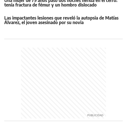
Una mujer de 79 años pasó dos noches herida en el cerro:
tenía fractura de fémur y un hombro dislocado
Las impactantes lesiones que reveló la autopsia de Matías
Álvarez, el joven asesinado por su novia