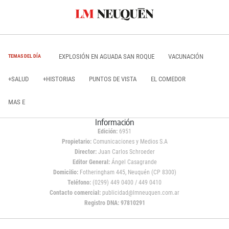
EXPLOSIÓN EN AGUADA SAN ROQUE
VACUNACIÓN
TEMAS DEL DÍA
+SALUD
+HISTORIAS
PUNTOS DE VISTA
EL COMEDOR
MAS E
Información
Edición:
6951
Propietario:
Comunicaciones y Medios S.A
Director:
Juan Carlos Schroeder
Editor General:
Ángel Casagrande
Domicilio:
Fotheringham 445, Neuquén (CP 8300)
Teléfono:
(0299) 449 0400 / 449 0410
Contacto comercial:
publicidad@lmneuquen.com.ar
Registro DNA: 97810291