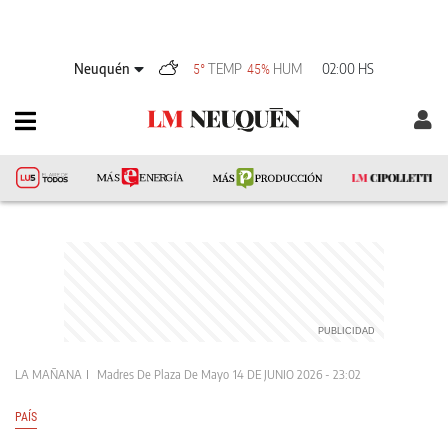
Neuquén
TEMP
HUM
02:00 HS
5°
45%
LA MAÑANA
Madres De Plaza De Mayo
14 DE JUNIO 2026 - 23:02
PAÍS