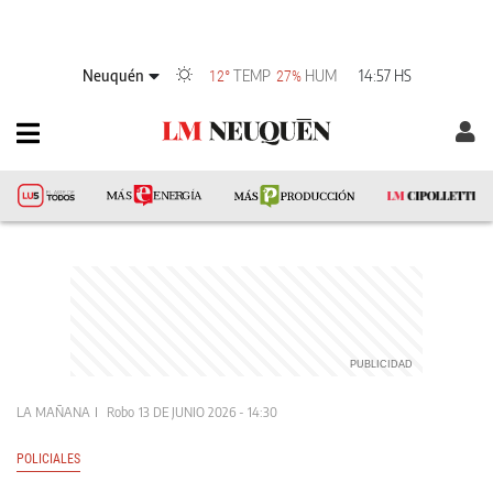
Neuquén
TEMP
HUM
14:57 HS
12°
27%
LA MAÑANA
Robo
13 DE JUNIO 2026 - 14:30
POLICIALES