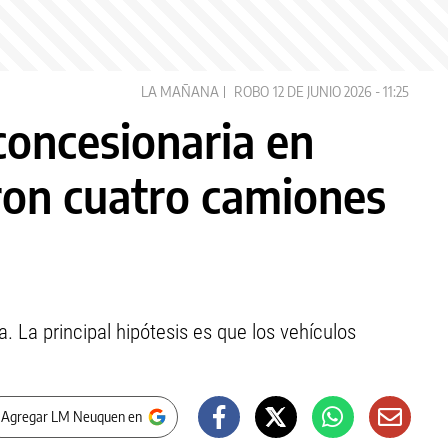
LA MAÑANA
ROBO
12 DE JUNIO 2026 - 11:25
concesionaria en
ron cuatro camiones
 La principal hipótesis es que los vehículos
 Agregar LM Neuquen en