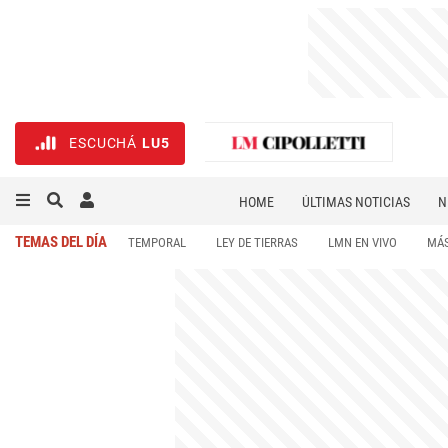
ESCUCHÁ
LU5
HOME
ÚLTIMAS NOTICIAS
N
NECROLÓGICAS
DEPORTES
TEMAS DEL DÍA
TEMPORAL
LEY DE TIERRAS
LMN EN VIVO
MÁS