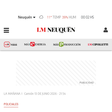
Neuquén
TEMP
HUM
00:02 HS
11°
39%
LA MAÑANA
Camión
13 DE JUNIO 2026 - 21:54
POLICIALES