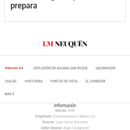
prepara
EXPLOSIÓN EN AGUADA SAN ROQUE
VACUNACIÓN
TEMAS DEL DÍA
+SALUD
+HISTORIAS
PUNTOS DE VISTA
EL COMEDOR
MAS E
Información
Edición:
6948
Propietario:
Comunicaciones y Medios S.A
Director:
Juan Carlos Schroeder
Editor General:
Ángel Casagrande