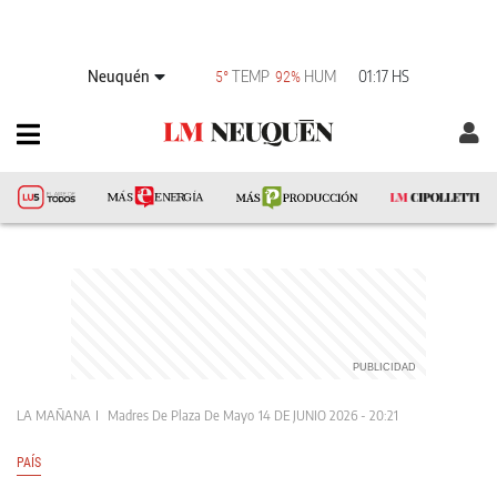
Neuquén
TEMP
HUM
01:17 HS
5°
92%
LA MAÑANA
Madres De Plaza De Mayo
14 DE JUNIO 2026 - 20:21
PAÍS