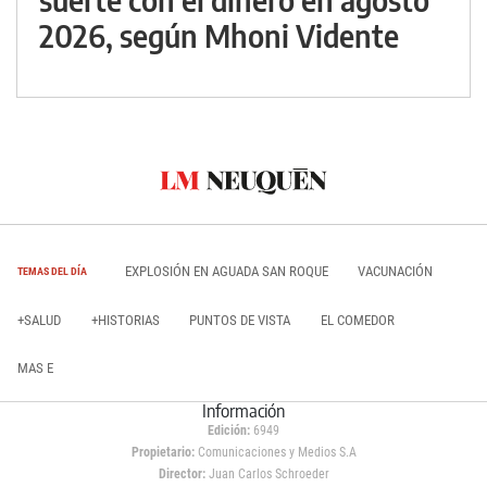
2026, según Mhoni Vidente
EXPLOSIÓN EN AGUADA SAN ROQUE
VACUNACIÓN
TEMAS DEL DÍA
+SALUD
+HISTORIAS
PUNTOS DE VISTA
EL COMEDOR
MAS E
Información
Edición:
6949
Propietario:
Comunicaciones y Medios S.A
Director:
Juan Carlos Schroeder