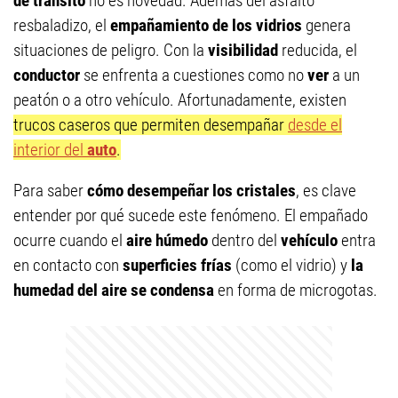
de tránsito
no es novedad. Además del asfalto
resbaladizo, el
empañamiento de los vidrios
genera
situaciones de peligro. Con la
visibilidad
reducida, el
conductor
se enfrenta a cuestiones como no
ver
a un
peatón o a otro vehículo. Afortunadamente, existen
trucos caseros que permiten desempañar
desde el
interior del
auto
.
Para saber
cómo desempeñar los cristales
, es clave
entender por qué sucede este fenómeno. El empañado
ocurre cuando el
aire húmedo
dentro del
vehículo
entra
en contacto con
superficies frías
(como el vidrio) y
la
humedad del aire se condensa
en forma de microgotas.