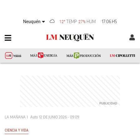
Neuquén
TEMP
HUM
17:06 HS
12°
27%
LA MAÑANA
Auto
12 DE JUNIO 2026 - 09:09
CIENCIA Y VIDA