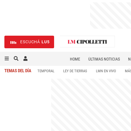
ESCUCHÁ
LU5
HOME
ÚLTIMAS NOTICIAS
N
NECROLÓGICAS
DEPORTES
TEMAS DEL DÍA
TEMPORAL
LEY DE TIERRAS
LMN EN VIVO
MÁS