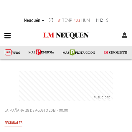
Neuquén
TEMP
HUM
11:12 HS
8°
40%
LA MAÑANA
28 DE AGOSTO 2013 - 00:00
REGIONALES