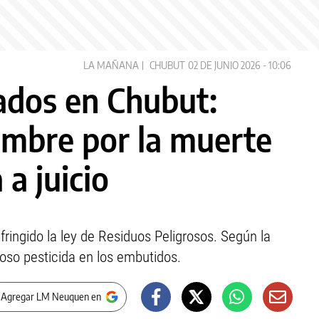
LA MAÑANA
CHUBUT
02 DE JUNIO 2026 - 10:06
ados en Chubut:
mbre por la muerte
 a juicio
fringido la ley de Residuos Peligrosos. Según la
roso pesticida en los embutidos.
 Agregar LM Neuquen en