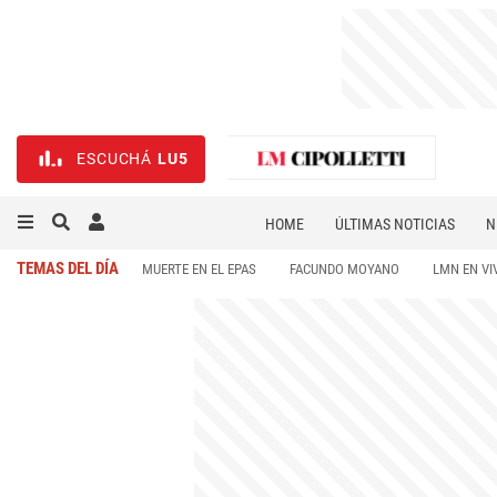
ESCUCHÁ
LU5
HOME
ÚLTIMAS NOTICIAS
N
NECROLÓGICAS
DEPORTES
TEMAS DEL DÍA
MUERTE EN EL EPAS
FACUNDO MOYANO
LMN EN VI