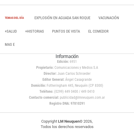
EXPLOSIÓN EN AGUADA SAN ROQUE
VACUNACIÓN
TEMAS DEL DÍA
+SALUD
+HISTORIAS
PUNTOS DE VISTA
EL COMEDOR
MAS E
Información
Edición:
6951
Propietario:
Comunicaciones y Medios S.A
Director:
Juan Carlos Schroeder
Editor General:
Ángel Casagrande
Domicilio:
Fotheringham 445, Neuquén (CP 8300)
Teléfono:
(0299) 449 0400 / 449 0410
Contacto comercial:
publicidad@lmneuquen.com.ar
Registro DNA: 97810291
Copyright
LM Neuquen
© 2026,
Todos los derechos reservados