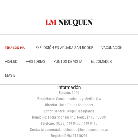
EXPLOSIÓN EN AGUADA SAN ROQUE
VACUNACIÓN
TEMAS DEL DÍA
+SALUD
+HISTORIAS
PUNTOS DE VISTA
EL COMEDOR
MAS E
Información
Edición:
6950
Propietario:
Comunicaciones y Medios S.A
Director:
Juan Carlos Schroeder
Editor General:
Ángel Casagrande
Domicilio:
Fotheringham 445, Neuquén (CP 8300)
Teléfono:
(0299) 449 0400 / 449 0410
Contacto comercial:
publicidad@lmneuquen.com.ar
Registro DNA: 97810291