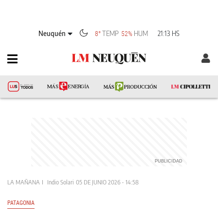
Neuquén
TEMP
HUM
21:13 HS
8°
52%
LA MAÑANA
Indio Solari
05 DE JUNIO 2026 - 14:58
PATAGONIA