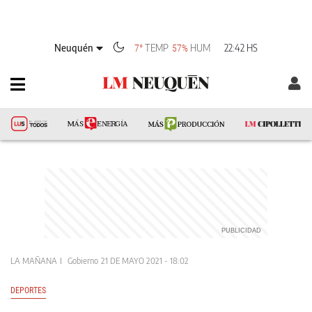
Neuquén
TEMP
HUM
22:42 HS
7°
57%
LA MAÑANA
Gobierno
21 DE MAYO 2021 - 18:02
DEPORTES