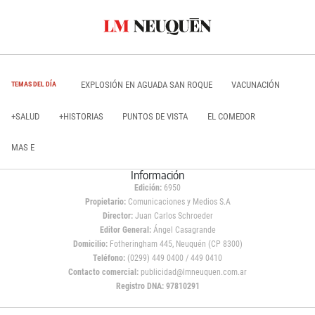
EXPLOSIÓN EN AGUADA SAN ROQUE
VACUNACIÓN
TEMAS DEL DÍA
+SALUD
+HISTORIAS
PUNTOS DE VISTA
EL COMEDOR
MAS E
Información
Edición:
6950
Propietario:
Comunicaciones y Medios S.A
Director:
Juan Carlos Schroeder
Editor General:
Ángel Casagrande
Domicilio:
Fotheringham 445, Neuquén (CP 8300)
Teléfono:
(0299) 449 0400 / 449 0410
Contacto comercial:
publicidad@lmneuquen.com.ar
Registro DNA: 97810291