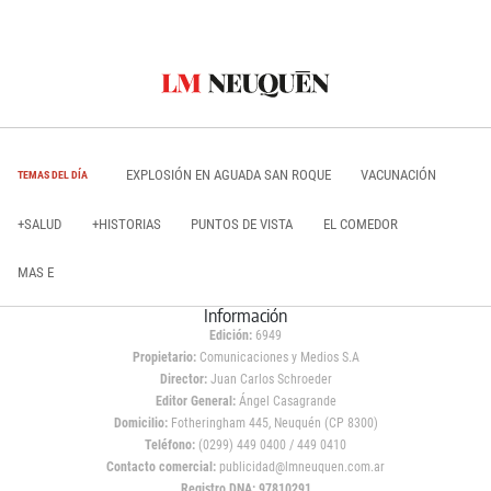
EXPLOSIÓN EN AGUADA SAN ROQUE
VACUNACIÓN
TEMAS DEL DÍA
+SALUD
+HISTORIAS
PUNTOS DE VISTA
EL COMEDOR
MAS E
Información
Edición:
6949
Propietario:
Comunicaciones y Medios S.A
Director:
Juan Carlos Schroeder
Editor General:
Ángel Casagrande
Domicilio:
Fotheringham 445, Neuquén (CP 8300)
Teléfono:
(0299) 449 0400 / 449 0410
Contacto comercial:
publicidad@lmneuquen.com.ar
Registro DNA: 97810291