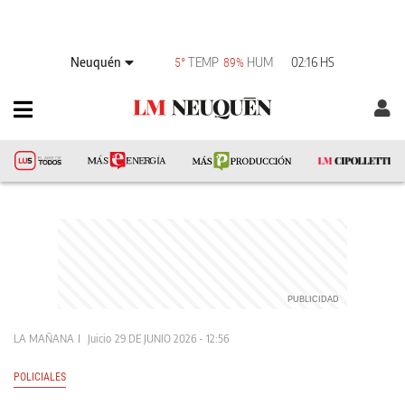
Neuquén
TEMP
HUM
02:16 HS
5°
89%
LA MAÑANA
Juicio
29 DE JUNIO 2026 - 12:56
POLICIALES