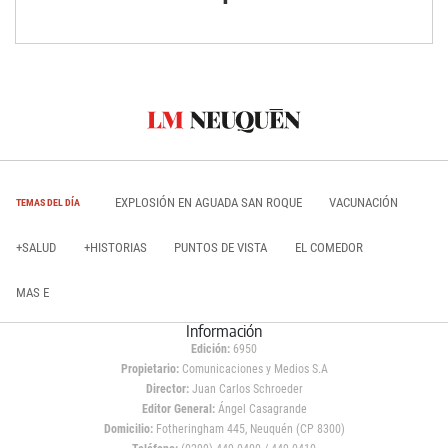
EXPLOSIÓN EN AGUADA SAN ROQUE
VACUNACIÓN
TEMAS DEL DÍA
+SALUD
+HISTORIAS
PUNTOS DE VISTA
EL COMEDOR
MAS E
Información
Edición:
6950
Propietario:
Comunicaciones y Medios S.A
Director:
Juan Carlos Schroeder
Editor General:
Ángel Casagrande
Domicilio:
Fotheringham 445, Neuquén (CP 8300)