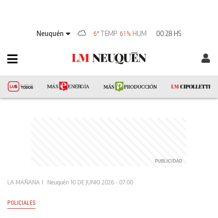
Neuquén
TEMP
HUM
00:28 HS
6°
61%
LA MAÑANA
Neuquén
10 DE JUNIO 2026 - 07:00
POLICIALES