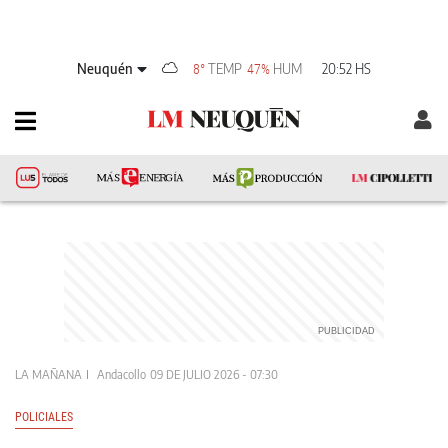
Neuquén
TEMP
HUM
20:52 HS
8°
47%
LA MAÑANA
Andacollo
09 DE JULIO 2026 - 07:30
POLICIALES