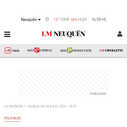
Neuquén
TEMP
HUM
14:09 HS
10°
46%
LA MAÑANA
Condena
08 DE JULIO 2026 - 19:25
POLICIALES