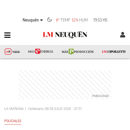
Neuquén
TEMP
HUM
19:53 HS
8°
52%
LA MAÑANA
Centenario
08 DE JULIO 2026 - 07:57
POLICIALES