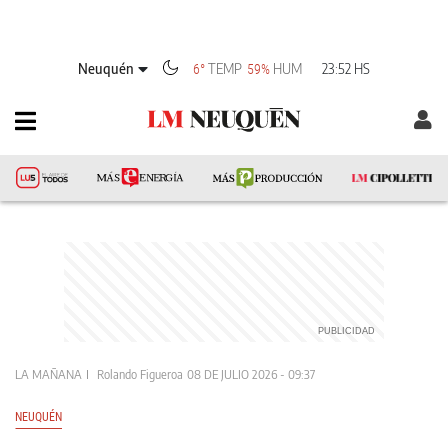
Neuquén
TEMP
HUM
23:52 HS
6°
59%
LA MAÑANA
Rolando Figueroa
08 DE JULIO 2026 - 09:37
NEUQUÉN