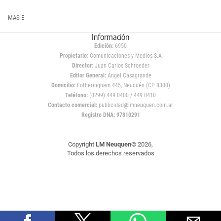
MAS E
Información
Edición:
6950
Propietario:
Comunicaciones y Medios S.A
Director:
Juan Carlos Schroeder
Editor General:
Ángel Casagrande
Domicilio:
Fotheringham 445, Neuquén (CP 8300)
Teléfono:
(0299) 449 0400 / 449 0410
Contacto comercial:
publicidad@lmneuquen.com.ar
Registro DNA: 97810291
Copyright
LM Neuquen
© 2026,
Todos los derechos reservados