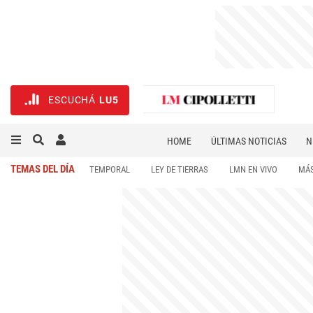
ESCUCHÁ
LU5
HOME
ÚLTIMAS NOTICIAS
N
NECROLÓGICAS
DEPORTES
TEMAS DEL DÍA
TEMPORAL
LEY DE TIERRAS
LMN EN VIVO
MÁS