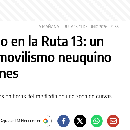
LA MAÑANA
RUTA 13
11 DE JUNIO 2026 - 21:35
o en la Ruta 13: un
omovilismo neuquino
ones
les en horas del mediodía en una zona de curvas.
 Agregar LM Neuquen en