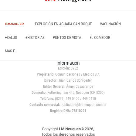
EXPLOSIÓN EN AGUADA SAN ROQUE
VACUNACIÓN
TEMAS DEL DÍA
+SALUD
+HISTORIAS
PUNTOS DE VISTA
EL COMEDOR
MAS E
Información
Edición:
6952
Propietario:
Comunicaciones y Medios S.A
Director:
Juan Carlos Schroeder
Editor General:
Ángel Casagrande
Domicilio:
Fotheringham 445, Neuquén (CP 8300)
Teléfono:
(0299) 449 0400 / 449 0410
Contacto comercial:
publicidad@lmneuquen.com.ar
Registro DNA: 97810291
Copyright
LM Neuquen
© 2026,
Todos los derechos reservados