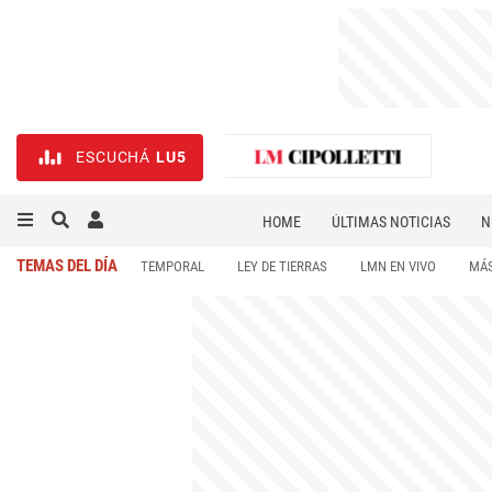
ESCUCHÁ
LU5
HOME
ÚLTIMAS NOTICIAS
N
NECROLÓGICAS
DEPORTES
TEMAS DEL DÍA
TEMPORAL
LEY DE TIERRAS
LMN EN VIVO
MÁS