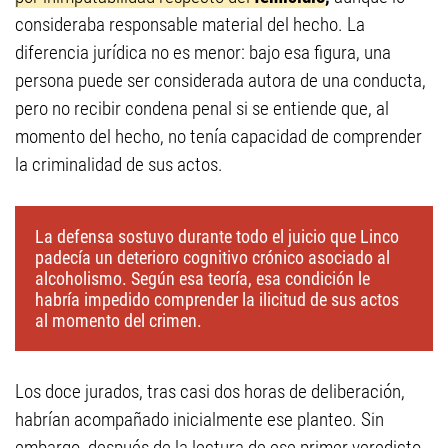
consideraba responsable material del hecho. La
diferencia jurídica no es menor: bajo esa figura, una
persona puede ser considerada autora de una conducta,
pero no recibir condena penal si se entiende que, al
momento del hecho, no tenía capacidad de comprender
la criminalidad de sus actos.
La defensa sostuvo durante todo el juicio que Linco
padecía un deterioro cognitivo crónico asociado al
alcoholismo. Según esa teoría, esa condición le
habría impedido comprender la ilicitud de sus actos
al momento del crimen.
Los doce jurados, tras casi dos horas de deliberación,
habrían acompañado inicialmente ese planteo. Sin
embargo, después de la lectura de ese primer veredicto,