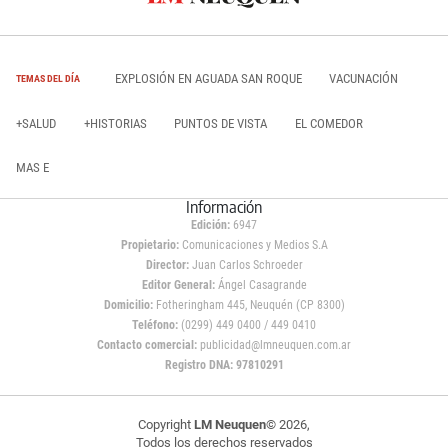
EXPLOSIÓN EN AGUADA SAN ROQUE
VACUNACIÓN
TEMAS DEL DÍA
+SALUD
+HISTORIAS
PUNTOS DE VISTA
EL COMEDOR
MAS E
Información
Edición:
6947
Propietario:
Comunicaciones y Medios S.A
Director:
Juan Carlos Schroeder
Editor General:
Ángel Casagrande
Domicilio:
Fotheringham 445, Neuquén (CP 8300)
Teléfono:
(0299) 449 0400 / 449 0410
Contacto comercial:
publicidad@lmneuquen.com.ar
Registro DNA: 97810291
Copyright
LM Neuquen
© 2026,
Todos los derechos reservados