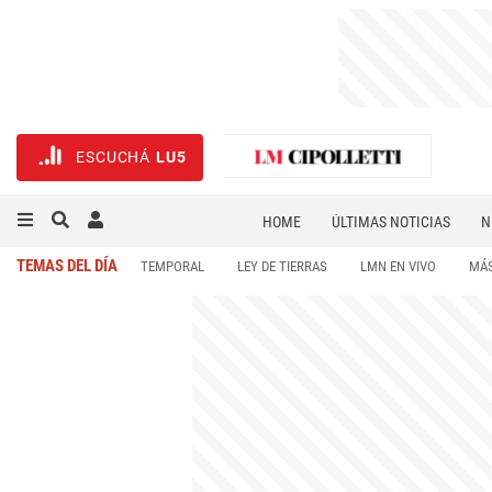
ESCUCHÁ
LU5
HOME
ÚLTIMAS NOTICIAS
N
NECROLÓGICAS
DEPORTES
TEMAS DEL DÍA
TEMPORAL
LEY DE TIERRAS
LMN EN VIVO
MÁS