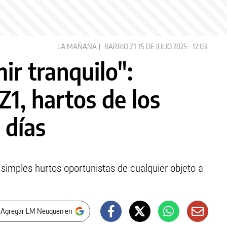
LA MAÑANA
BARRIO Z1
15 DE JULIO 2025 - 12:03
ir tranquilo":
Z1, hartos de los
 días
simples hurtos oportunistas de cualquier objeto a
 Agregar LM Neuquen en