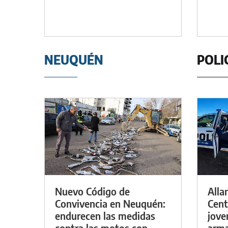
NEUQUÉN
POLI
Nuevo Código de
Alla
Convivencia en Neuquén:
Cent
endurecen las medidas
jove
contra las motos con
arma