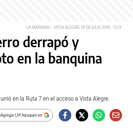
LA MAÑANA
VISTA ALEGRE
01 DE JULIO 2018 - 13:23
erro derrapó y
to en la banquina
currió en la Ruta 7 en el acceso a Vista Alegre.
 Agregar LM Neuquen en