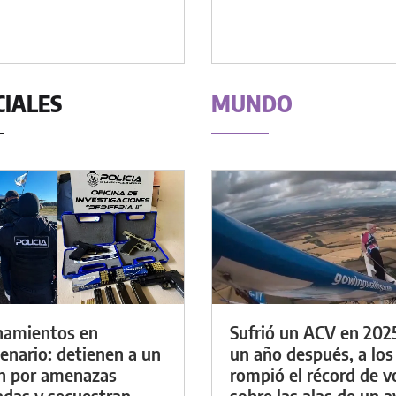
CIALES
MUNDO
namientos en
Sufrió un ACV en 202
enario: detienen a un
un año después, a los
n por amenazas
rompió el récord de v
das y secuestran
sobre las alas de un a