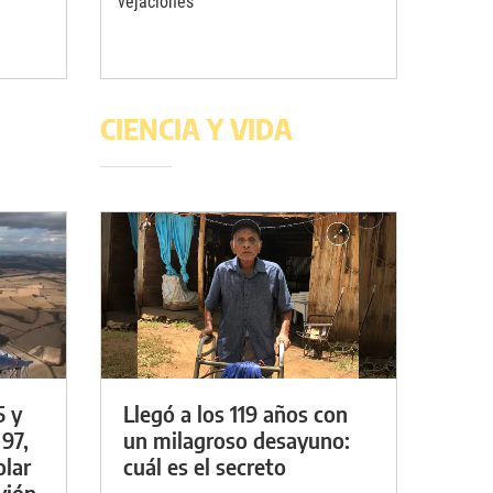
vejaciones
CIENCIA Y VIDA
5 y
Llegó a los 119 años con
 97,
un milagroso desayuno:
olar
cuál es el secreto
vión