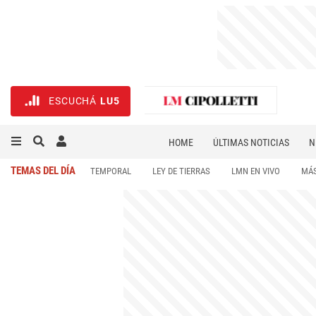
ESCUCHÁ
LU5
HOME
ÚLTIMAS NOTICIAS
N
NECROLÓGICAS
DEPORTES
TEMAS DEL DÍA
TEMPORAL
LEY DE TIERRAS
LMN EN VIVO
MÁS