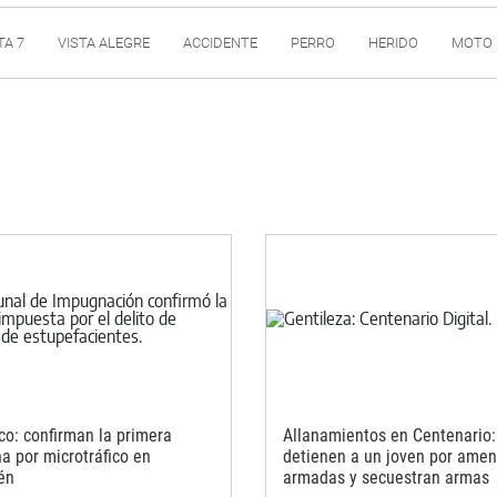
TA 7
VISTA ALEGRE
ACCIDENTE
PERRO
HERIDO
MOTO
ico: confirman la primera
Allanamientos en Centenario:
a por microtráfico en
detienen a un joven por ame
én
armadas y secuestran armas