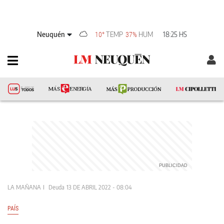
Neuquén
TEMP
HUM
18:25 HS
10°
37%
LA MAÑANA
Deuda
13 DE ABRIL 2022 - 08:04
PAÍS