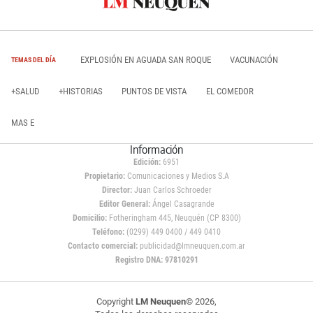
EXPLOSIÓN EN AGUADA SAN ROQUE
VACUNACIÓN
TEMAS DEL DÍA
+SALUD
+HISTORIAS
PUNTOS DE VISTA
EL COMEDOR
MAS E
Información
Edición:
6951
Propietario:
Comunicaciones y Medios S.A
Director:
Juan Carlos Schroeder
Editor General:
Ángel Casagrande
Domicilio:
Fotheringham 445, Neuquén (CP 8300)
Teléfono:
(0299) 449 0400 / 449 0410
Contacto comercial:
publicidad@lmneuquen.com.ar
Registro DNA: 97810291
Copyright
LM Neuquen
© 2026,