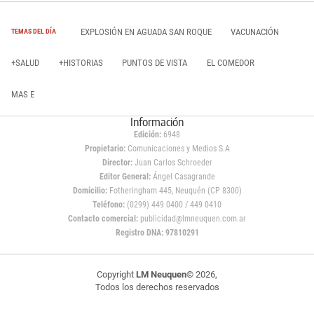
EXPLOSIÓN EN AGUADA SAN ROQUE
VACUNACIÓN
TEMAS DEL DÍA
+SALUD
+HISTORIAS
PUNTOS DE VISTA
EL COMEDOR
MAS E
Información
Edición:
6948
Propietario:
Comunicaciones y Medios S.A
Director:
Juan Carlos Schroeder
Editor General:
Ángel Casagrande
Domicilio:
Fotheringham 445, Neuquén (CP 8300)
Teléfono:
(0299) 449 0400 / 449 0410
Contacto comercial:
publicidad@lmneuquen.com.ar
Registro DNA: 97810291
Copyright
LM Neuquen
© 2026,
Todos los derechos reservados