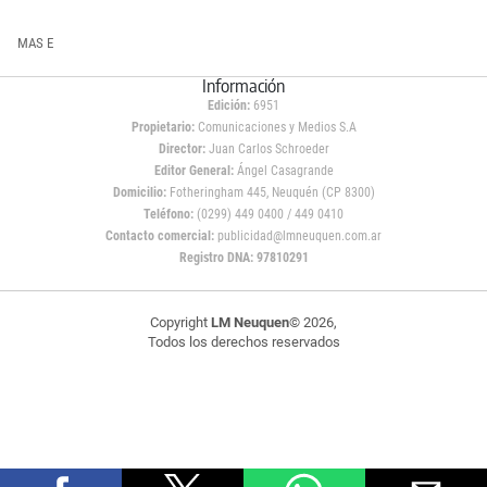
MAS E
Información
Edición:
6951
Propietario:
Comunicaciones y Medios S.A
Director:
Juan Carlos Schroeder
Editor General:
Ángel Casagrande
Domicilio:
Fotheringham 445, Neuquén (CP 8300)
Teléfono:
(0299) 449 0400 / 449 0410
Contacto comercial:
publicidad@lmneuquen.com.ar
Registro DNA: 97810291
Copyright
LM Neuquen
© 2026,
Todos los derechos reservados