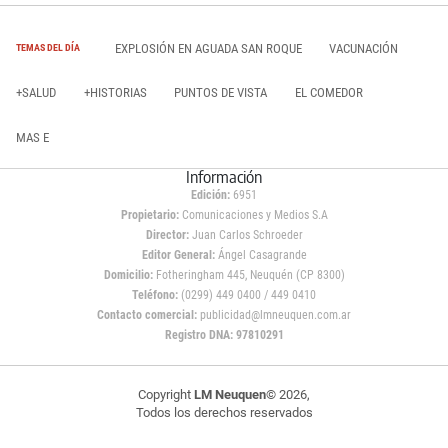
EXPLOSIÓN EN AGUADA SAN ROQUE
VACUNACIÓN
TEMAS DEL DÍA
+SALUD
+HISTORIAS
PUNTOS DE VISTA
EL COMEDOR
MAS E
Información
Edición:
6951
Propietario:
Comunicaciones y Medios S.A
Director:
Juan Carlos Schroeder
Editor General:
Ángel Casagrande
Domicilio:
Fotheringham 445, Neuquén (CP 8300)
Teléfono:
(0299) 449 0400 / 449 0410
Contacto comercial:
publicidad@lmneuquen.com.ar
Registro DNA: 97810291
Copyright
LM Neuquen
© 2026,
Todos los derechos reservados