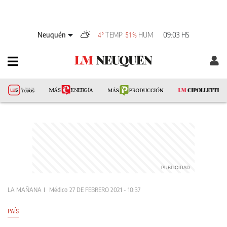
Neuquén
TEMP
HUM
09:03 HS
4°
51%
LA MAÑANA
Médico
27 DE FEBRERO 2021 - 10:37
PAÍS