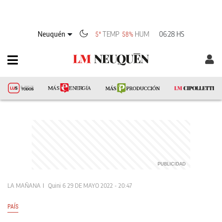
Neuquén
TEMP
HUM
06:28 HS
5°
58%
LA MAÑANA
Quini 6
29 DE MAYO 2022 - 20:47
PAÍS