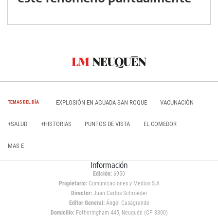
EXPLOSIÓN EN AGUADA SAN ROQUE
VACUNACIÓN
TEMAS DEL DÍA
+SALUD
+HISTORIAS
PUNTOS DE VISTA
EL COMEDOR
MAS E
Información
Edición:
6950
Propietario:
Comunicaciones y Medios S.A
Director:
Juan Carlos Schroeder
Editor General:
Ángel Casagrande
Domicilio:
Fotheringham 445, Neuquén (CP 8300)