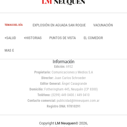
EXPLOSIÓN EN AGUADA SAN ROQUE
VACUNACIÓN
TEMAS DEL DÍA
+SALUD
+HISTORIAS
PUNTOS DE VISTA
EL COMEDOR
MAS E
Información
Edición:
6952
Propietario:
Comunicaciones y Medios S.A
Director:
Juan Carlos Schroeder
Editor General:
Ángel Casagrande
Domicilio:
Fotheringham 445, Neuquén (CP 8300)
Teléfono:
(0299) 449 0400 / 449 0410
Contacto comercial:
publicidad@lmneuquen.com.ar
Registro DNA: 97810291
Copyright
LM Neuquen
© 2026,