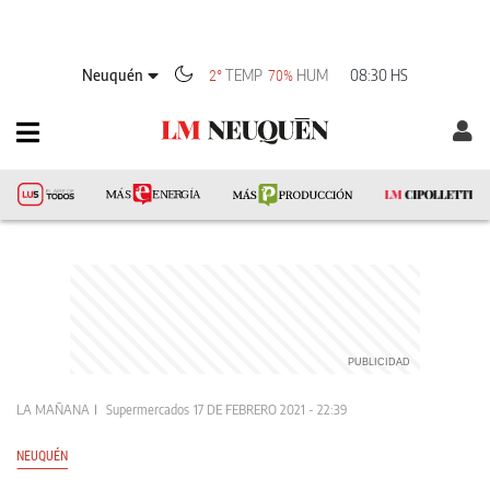
Neuquén
TEMP
HUM
08:30 HS
2°
70%
LA MAÑANA
Supermercados
17 DE FEBRERO 2021 - 22:39
NEUQUÉN