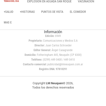
EXPLOSIÓN EN AGUADA SAN ROQUE
VACUNACIÓN
TEMAS DEL DÍA
+SALUD
+HISTORIAS
PUNTOS DE VISTA
EL COMEDOR
MAS E
Información
Edición:
6949
Propietario:
Comunicaciones y Medios S.A
Director:
Juan Carlos Schroeder
Editor General:
Ángel Casagrande
Domicilio:
Fotheringham 445, Neuquén (CP 8300)
Teléfono:
(0299) 449 0400 / 449 0410
Contacto comercial:
publicidad@lmneuquen.com.ar
Registro DNA: 97810291
Copyright
LM Neuquen
© 2026,
Todos los derechos reservados