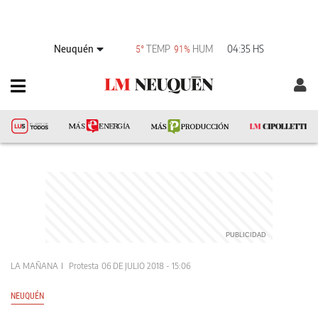
Neuquén
TEMP
HUM
04:35 HS
5°
91%
LA MAÑANA
Protesta
06 DE JULIO 2018 - 15:06
NEUQUÉN