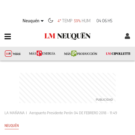
Neuquén
TEMP
HUM
04:06 HS
4°
59%
LA MAÑANA
Aeropuerto Presidente Perón
04 DE FEBRERO 2018 - 11:49
NEUQUÉN