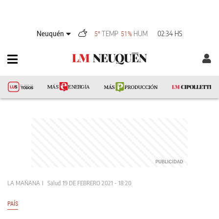
Neuquén
TEMP
HUM
02:34 HS
5°
51%
LA MAÑANA
Salud
19 DE FEBRERO 2021 - 18:20
PAÍS