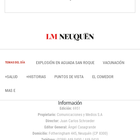
EXPLOSIÓN EN AGUADA SAN ROQUE
VACUNACIÓN
TEMAS DEL DÍA
+SALUD
+HISTORIAS
PUNTOS DE VISTA
EL COMEDOR
MAS E
Información
Edición:
6951
Propietario:
Comunicaciones y Medios S.A
Director:
Juan Carlos Schroeder
Editor General:
Ángel Casagrande
Domicilio:
Fotheringham 445, Neuquén (CP 8300)
Teléfono:
(0299) 449 0400 / 449 0410