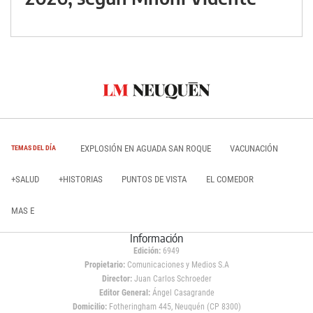
EXPLOSIÓN EN AGUADA SAN ROQUE
VACUNACIÓN
TEMAS DEL DÍA
+SALUD
+HISTORIAS
PUNTOS DE VISTA
EL COMEDOR
MAS E
Información
Edición:
6949
Propietario:
Comunicaciones y Medios S.A
Director:
Juan Carlos Schroeder
Editor General:
Ángel Casagrande
Domicilio:
Fotheringham 445, Neuquén (CP 8300)