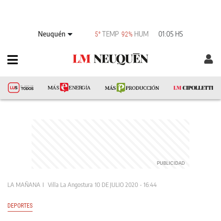
Neuquén
TEMP
HUM
01:05 HS
5°
92%
LA MAÑANA
Villa La Angostura
10 DE JULIO 2020 - 16:44
DEPORTES