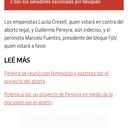
3 Son los senadores nacionales por Neuquén
Los empenistas Lucila Crexell, quien votará en contra del
aborto legal, y Guillermo Pereyra, aún indeciso, y el
peronista Marcelo Fuentes, presidente del bloque FpV,
quien votará a favor.
LEÉ MÁS
Pereyra se reunió con feministas y pastores por el
proyecto del aborto
Polémica por un proyecto de Pereyra en medio de la
discusión por el aborto