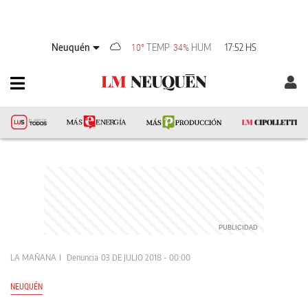
Neuquén
TEMP
HUM
17:52 HS
10°
34%
LA MAÑANA
Denuncia
03 DE JULIO 2018 - 00:00
NEUQUÉN