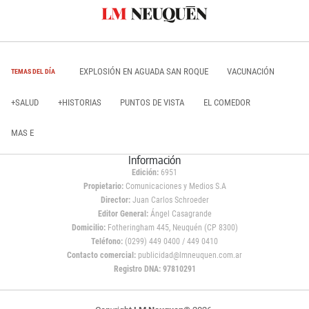
EXPLOSIÓN EN AGUADA SAN ROQUE
VACUNACIÓN
TEMAS DEL DÍA
+SALUD
+HISTORIAS
PUNTOS DE VISTA
EL COMEDOR
MAS E
Información
Edición:
6951
Propietario:
Comunicaciones y Medios S.A
Director:
Juan Carlos Schroeder
Editor General:
Ángel Casagrande
Domicilio:
Fotheringham 445, Neuquén (CP 8300)
Teléfono:
(0299) 449 0400 / 449 0410
Contacto comercial:
publicidad@lmneuquen.com.ar
Registro DNA: 97810291